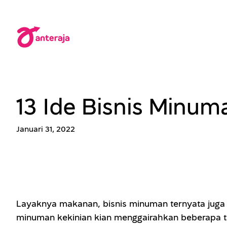
Lewati
ke
konten
13 Ide Bisnis Minu
Januari 31, 2022
Layaknya makanan, bisnis minuman ternyata juga d
minuman kekinian kian menggairahkan beberapa ta