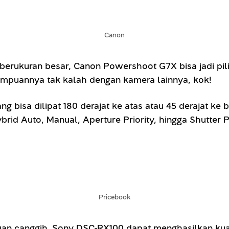
Canon
erukuran besar, Canon Powershoot G7X bisa jadi pili
ampuannya tak kalah dengan kamera lainnya, kok!
sa dilipat 180 derajat ke atas atau 45 derajat ke 
id Auto, Manual, Aperture Priority, hingga Shutter Pr
Pricebook
n canggih. Sony DSC-RX100 dapat menghasilkan kual