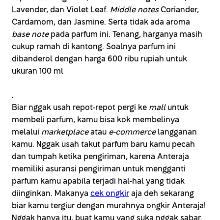
Lavender, dan Violet Leaf.
Middle notes
Coriander,
Cardamom, dan Jasmine. Serta tidak ada aroma
base note
pada parfum ini. Tenang, harganya masih
cukup ramah di kantong. Soalnya parfum ini
dibanderol dengan harga 600 ribu rupiah untuk
ukuran 100 ml
.
Biar nggak usah repot-repot pergi ke
mall
untuk
membeli parfum, kamu bisa kok membelinya
melalui
marketplace
atau
e-commerce
langganan
kamu. Nggak usah takut parfum baru kamu pecah
dan tumpah ketika pengiriman, karena Anteraja
memiliki asuransi pengiriman untuk mengganti
parfum kamu apabila terjadi hal-hal yang tidak
diinginkan. Makanya
cek ongkir
aja deh sekarang
biar kamu tergiur dengan murahnya ongkir Anteraja!
Nggak hanya itu, buat kamu yang suka nggak sabar