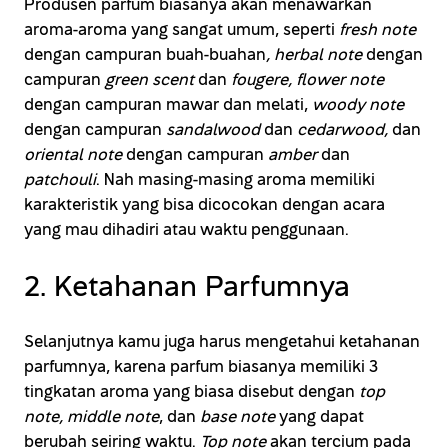
Produsen parfum biasanya akan menawarkan
aroma-aroma yang sangat umum, seperti
fresh note
dengan campuran buah-buahan
, herbal note
dengan
campuran
green scent
dan
fougere, flower note
dengan campuran mawar dan melati,
woody note
dengan campuran
sandalwood
dan
cedarwood,
dan
oriental note
dengan campuran
amber
dan
patchouli
. Nah masing-masing aroma memiliki
karakteristik yang bisa dicocokan dengan acara
yang mau dihadiri atau waktu penggunaan.
2. Ketahanan Parfumnya
Selanjutnya kamu juga harus mengetahui ketahanan
parfumnya, karena parfum biasanya memiliki 3
tingkatan aroma yang biasa disebut dengan
top
note, middle note
, dan
base note
yang dapat
berubah seiring waktu.
Top note
akan tercium pada