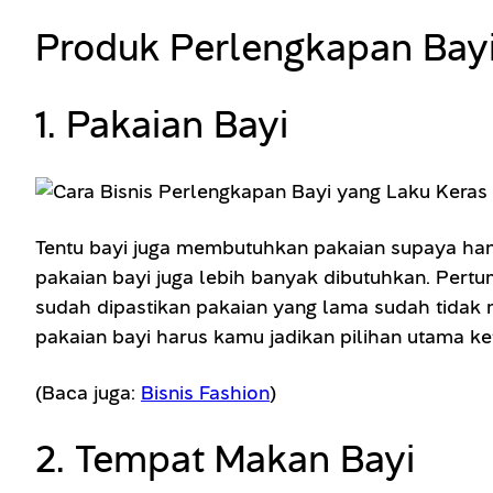
Produk Perlengkapan Bayi
1. Pakaian Bayi
Tentu bayi juga membutuhkan pakaian supaya hang
pakaian bayi juga lebih banyak dibutuhkan. Pert
sudah dipastikan pakaian yang lama sudah tidak m
pakaian bayi harus kamu jadikan pilihan utama ke
(Baca juga:
Bisnis Fashion
)
2. Tempat Makan Bayi