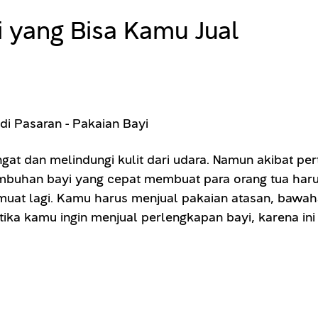
 yang Bisa Kamu Jual
at dan melindungi kulit dari udara. Namun akibat pe
umbuhan bayi yang cepat membuat para orang tua haru
uat lagi. Kamu harus menjual pakaian atasan, bawahan
tika kamu ingin menjual perlengkapan bayi, karena i