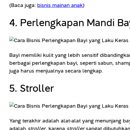
(Baca juga:
bisnis mainan anak
)
4. Perlengkapan Mandi Ba
Bayi memiliki kulit yang lebih sensitif dibandi
berbagai perlengkapan bayi, seperti sabun, sham
juga harus menjualnya secara lengkap.
5. Stroller
Yang terakhir adalah alat-alat yang menunjang ba
adalah
stroller
, karena
stroller
sangat dibutuhkan