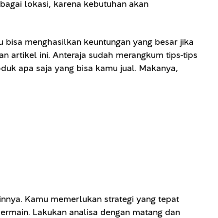
bagai lokasi, karena kebutuhan akan
u bisa menghasilkan keuntungan yang besar jika
 artikel ini. Anteraja sudah merangkum tips-tips
roduk apa saja yang bisa kamu jual. Makanya,
ainnya. Kamu memerlukan strategi yang tepat
bermain. Lakukan analisa dengan matang dan