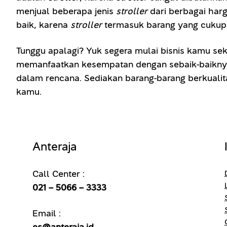
menjual beberapa jenis
stroller
dari berbagai har
baik, karena
stroller
termasuk barang yang cukup 
Tunggu apalagi? Yuk segera mulai bisnis kamu sek
memanfaatkan kesempatan dengan sebaik-baiknya. 
dalam rencana. Sediakan barang-barang berkualit
kamu.
Anteraja
Call Center :
021 – 5066 – 3333
Email :