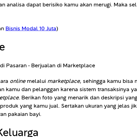
n analisa dapat berisiko kamu akan merugi. Maka sela
an
Bisnis Modal 10 Juta
)
e
ara
online
melalui
marketplace
, sehingga kamu bisa 
kamu dan pelanggan karena sistem transaksinya yan
etplace
. Berikan foto yang menarik dan deskripsi yan
oduk yang kamu jual. Sertakan ukuran yang jelas jik
n pakaian bayi.
Keluarga