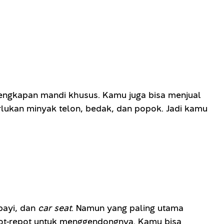
lengkapan mandi khusus. Kamu juga bisa menjual
rlukan minyak telon, bedak, dan popok. Jadi kamu
bayi, dan
car seat
. Namun yang paling utama
pot-repot untuk menggendongnya. Kamu bisa