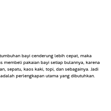
rtumbuhan bayi cenderung lebih cepat, maka
s membeli pakaian bayi setiap bulannya, karena
, sepatu, kaos kaki, topi, dan sebagainya. Jadi
ni adalah perlengkapan utama yang dibutuhkan.