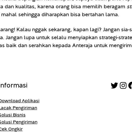
ga dan kualitas, karena orang bisa memilih beragam
st
mahal sehingga diharapkan bisa bertahan lama.
arang! Kalau nggak sekarang, kapan lagi? Jangan sia-s
Jangan lupa untuk selalu menyiapkan strategi-strateg
as baik dan serahkan kepada Anteraja untuk mengirim
Twitter
Instagram
Facebook
Informasi
Download Aplikasi
Lacak Pengiriman
Solusi Bisnis
Solusi Pengiriman
Cek Ongkir