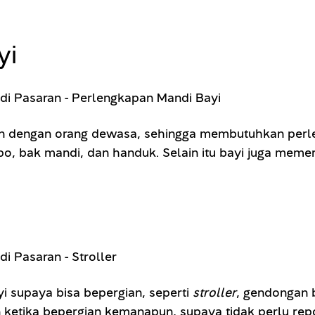
yi
ngkan dengan orang dewasa, sehingga membutuhkan per
po, bak mandi, dan handuk. Selain itu bayi juga meme
yi supaya bisa bepergian, seperti
stroller
, gendongan 
 ketika bepergian kemanapun, supaya tidak perlu re