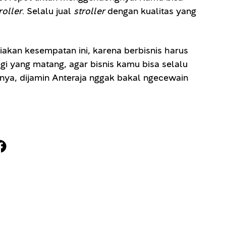
roller
. Selalu jual
stroller
dengan kualitas yang
iakan kesempatan ini, karena berbisnis harus
i yang matang, agar bisnis kamu bisa selalu
nya, dijamin Anteraja nggak bakal ngecewain