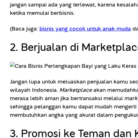
jangan sampai ada yang terlewat, karena kesalaha
ketika memulai berbisnis.
(Baca juga:
bisnis yang cocok untuk anak muda
d
2. Berjualan di Marketplac
Jangan lupa untuk meluaskan penjualan kamu sec
wilayah Indonesia.
Marketplace
akan memudahkan 
merasa lebih aman jika bertransaksi melalui
mark
sehingga pelanggan kamu dapat mudah mengerti pr
membutuhkan angka yang akurat dalam pengukura
3. Promosi ke Teman dan 